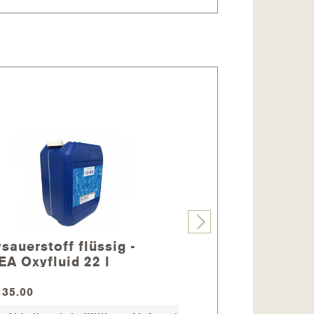
sauerstoff flüssig -
Algicid flüssig 
A Oxyfluid 22 l
Algin 20 l
35.00
CHF 208.00