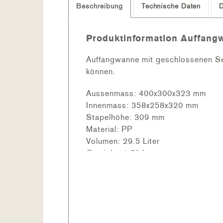
Beschreibung
Technische Daten
Produktinformation Auffang
Auffangwanne mit geschlossenen Se
können.
Aussenmass: 400x300x323 mm
Innenmass: 358x258x320 mm
Stapelhöhe: 309 mm
Material: PP
Volumen: 29.5 Liter
Gewicht: 1.70 kg
Farbe: silbergrau