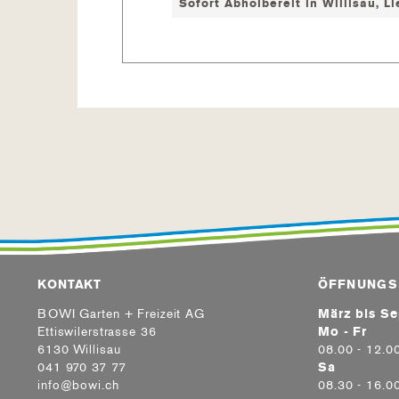
Sofort Abholbereit in Willisau, L
KONTAKT
ÖFFNUNGS
BOWI Garten + Freizeit AG
März bis S
Ettiswilerstrasse 36
Mo - Fr
6130 Willisau
08.00 - 12.0
041 970 37 77
Sa
info@bowi.ch
08.30 - 16.0