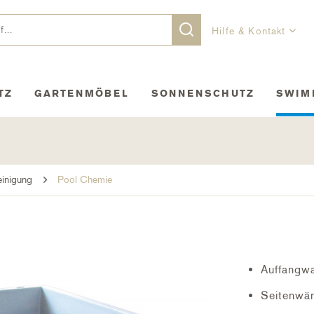
Hilfe & Kontakt
TZ
GARTENMÖBEL
SONNENSCHUTZ
SWIM
inigung
Pool Chemie
o
Auffangw
Seitenwä