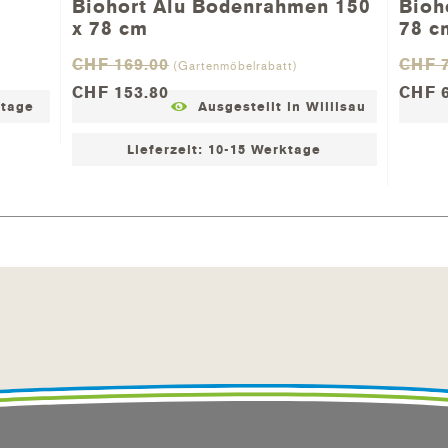
Biohort Alu Bodenrahmen 150
Bioh
x 78 cm
78 c
CHF 169.00
CHF 7
(Gartenmöbelrabatt)
CHF 153.80
CHF 6
ktage
Ausgestellt in Willisau
Lieferzeit: 10-15 Werktage