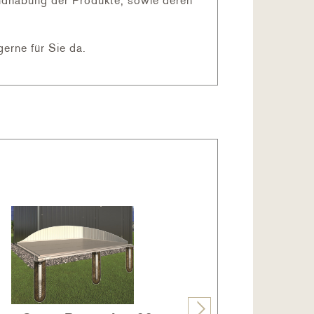
andhabung der Produkte, sowie deren
gerne für Sie da.
len handelt es sich dabei um ein
² und einer zusätzlichen
ahlwerken aus Deutschland und