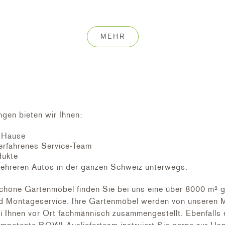
 Polyamid einbrennlackiert
MEHR
ngen bieten wir Ihnen:
h Hause
erfahrenes Service-Team
dukte
seiten
ehreren Autos in der ganzen Schweiz unterwegs.
alsteher
höne Gartenmöbel finden Sie bei uns eine über 8000 m² g
nd Montageservice. Ihre Gartenmöbel werden von unseren M
ei Ihnen vor Ort fachmännisch zusammengestellt. Ebenfalls