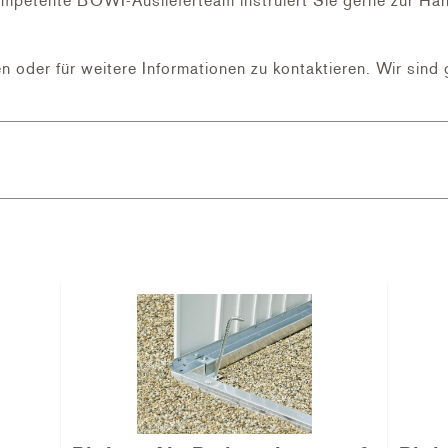
ompetente BOWI-Auslieferteam instruiert Sie gerne zur H
n oder für weitere Informationen zu kontaktieren. Wir sind 
sslich das beste Material verwendet. Bei den lackierten Tei
r dicken, schützenden Zinkschicht von mindestens 150 g / m
Dieses hochwertige Stahlblech stammt von renommierten St
läge sind aus rostfreiem Edelstahl gefertigt.