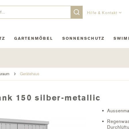
Hilfe & Kontakt
TZ
GARTENMÖBEL
SONNENSCHUTZ
SWIM
uraum
Gerätehaus
nk 150 silber-metallic
Aussenma
Regenwass
Durchlüft