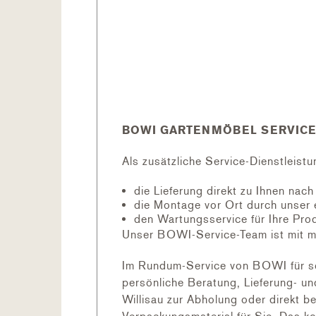
Grösse: 155 x 83 x 182.5 cm
Beschichtung: Feuerverzinkt und
Farben
Silber-metallic
Quarzgrau-metallic
Dunkelgrau-metallic
BOWI GARTENMÖBEL SERVICE
Dunkelgrün
Als zusätzliche Service-Dienstleistu
Lieferumfang
die Lieferung direkt zu Ihnen nac
die Montage vor Ort durch unser 
Geräteschrank im Bausatz
den Wartungsservice für Ihre Pro
Ordnungssystem an den Türinnen
Windhaken
Unser BOWI-Service-Team ist mit m
4 Stk. Gerätehalter
2 Stk. Regalböden + 2 Stk. Reg
Im Rundum-Service von BOWI für sc
persönliche Beratung, Lieferung- u
Willisau zur Abholung oder direkt b
Empfohlene Ergänzungen