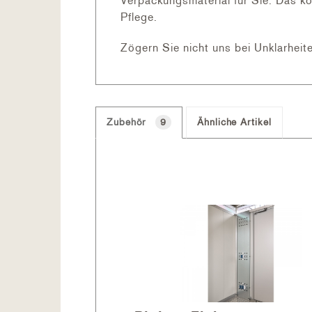
Verpackungsmaterial für Sie. Das k
Alu Bodenrahmen
Pflege.
Alu Bodenplatten
Zögern Sie nicht uns bei Unklarheite
MATERIAL
Stahlblech
Zubehör
9
Ähnliche Artikel
Für Biohort-Produkte wird ausschlie
feuerverzinktes Stahlblech mit eine
Einbrennlackierung mit Polyamid. 
Österreich. Die Schrauben und Besch