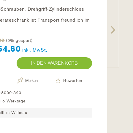
-Schrauben, Drehgriff-Zylinderschloss
eräteschrank ist Transport freundlich im
00
(9% gespart)
54.60
inkl. MwSt.
IN DEN WARENKORB
Merken
Bewerten
-8000-320
0-15 Werktage
lt in Willisau