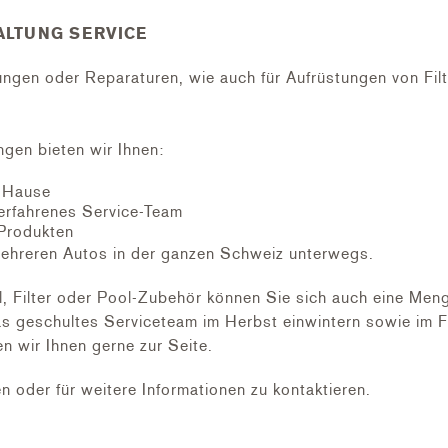
, voneinander nehmen und Klebstelle mit PVC-Reiniger endr
LTUNG SERVICE
nd gleichmässiges auftragen.
ng der Rohre von innen nach außen verteilen)
richtig zusammenstecken.
tungen oder Reparaturen, wie auch für Aufrüstungen von Fil
.
r ca. 5 Std.
ngen bieten wir Ihnen:
shärtungszeit nicht auf Druck oder drehen belastet werde
h Hause
erfahrenes Service-Team
Produkten
ehreren Autos in der ganzen Schweiz unterwegs.
ilter oder Pool-Zubehör können Sie sich auch eine Menge 
s geschultes Serviceteam im Herbst einwintern sowie im Fr
n wir Ihnen gerne zur Seite.
en oder für weitere Informationen zu kontaktieren.