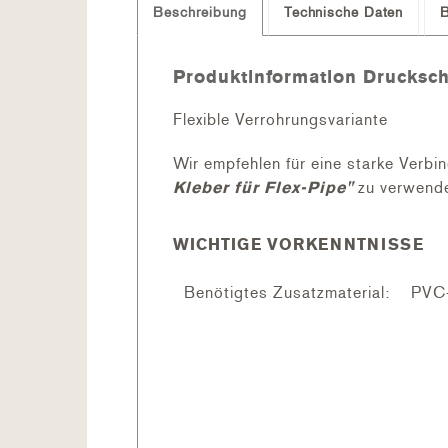
Beschreibung
Technische Daten
Produktinformation Drucksc
Flexible Verrohrungsvariante
Wir empfehlen für eine starke Verb
Kleber für Flex-Pipe"
zu verwend
WICHTIGE VORKENNTNISSE
Benötigtes Zusatzmaterial:
PVC-
Verklebe- Temperatur:
Nich
Verklebe- Ort:
Saub
Kurzanleitung
Alle Verrohrungsteile vorgängig
Vorbereitete PVC-Teile gut trock