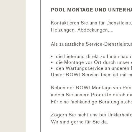
Zu verbindende Teile anzeichnen
POOL MONTAGE UND UNTERHA
Kleber mit Pinsel beidseitiges u
(Kleber unbedingt in Längsrichtu
Sofort die beklebten PVC-Teile 
Kontaktieren Sie uns für Dienstleis
(härtet innert wenigen sec.)
Heizungen, Abdeckungen,...
Überschüssigen Kleber entfernen
Endaushärtung mit unserem Klebe
Als zusätzliche Service-Dienstleistu
(PVC-Verbindung darf während Au
die Lieferung direkt zu Ihnen nac
die Montage vor Ort durch unser 
den Wartungsservice an unseren 
Unser BOWI-Service-Team ist mit m
Neben der BOWI-Montage von Pool, F
indem Sie unsere Produkte durch da
Für eine fachkundige Beratung stehe
Zögern Sie nicht uns bei Unklarheit
Wir sind gerne für Sie da.