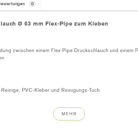
Bewertungen
0
hlauch Ø 63 mm Flex-Pipe zum Kleben
indung zwischen einem Flex-Pipe Druckschlauch und einem 
en
Reinige, PVC-Kleber und Reinigungs-Tuch
t unter 5°C
er und Trocken
MEHR
 zuschneiden und provisorisch zusammenstellen.
nen lassen und vor Schmutz befreien.