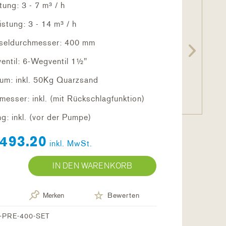
stung: 3 - 7 m³ / h
stung: 3 - 14 m³ / h
sseldurchmesser: 400 mm
entil: 6-Wegventil 1½"
ium: inkl. 50Kg Quarzsand
messer: inkl. (mit Rückschlagfunktion)
g: inkl. (vor der Pumpe)
493.20
inkl. MwSt.
IN DEN WARENKORB
Merken
Bewerten
-PRE-400-SET