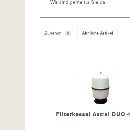
Wir sind gerne für Sie da.
Zubehör
6
Ähnliche Artikel
Filterpumpe:
Filterkessel Astral DUO 
Strom: 230V
Filterleistung: 16m³/h bei 8m/WS