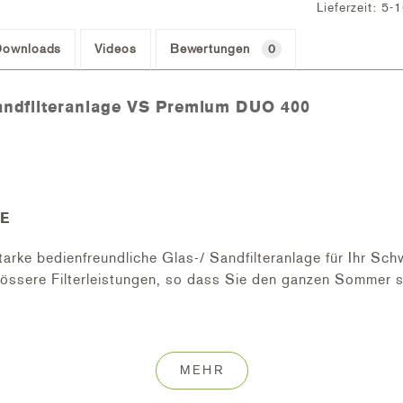
Lieferzeit: 5
Downloads
Videos
Bewertungen
0
andfilteranlage VS Premium DUO 400
E
tarke bedienfreundliche Glas-/ Sandfilteranlage für Ihr S
össere Filterleistungen, so dass Sie den ganzen Sommer s
gung durch das mitgelieferte Umschaltventil.
MEHR