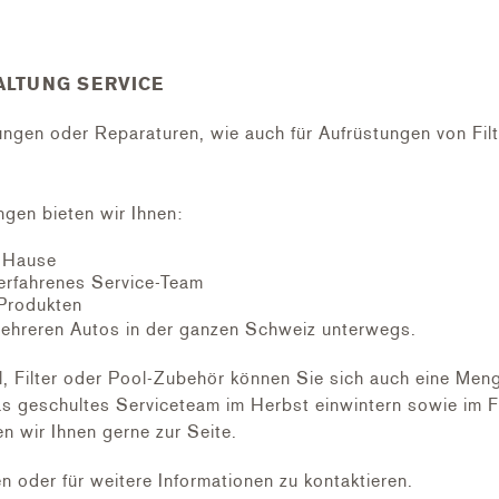
LTUNG SERVICE
agen
tungen oder Reparaturen, wie auch für Aufrüstungen von Fil
n einzubringen
il ganzflächig zugängig
n Problem am Innenleben wäre
ngen bieten wir Ihnen:
h Hause
erfahrenes Service-Team
Produkten
ehreren Autos in der ganzen Schweiz unterwegs.
ilter oder Pool-Zubehör können Sie sich auch eine Menge 
s geschultes Serviceteam im Herbst einwintern sowie im Fr
n wir Ihnen gerne zur Seite.
en oder für weitere Informationen zu kontaktieren.