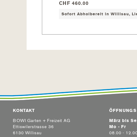
CHF 460.00
Freie Drehzahl Einstellung 600-
3 abspeicherbare Drehzahlen / F
Sofort Abholbereit in Willisau, L
Sehr leiser Betrieb auf (bei klei
Sehr langsame Filtergeschwindigk
deshalb perfekte Filtration wie i
Strom sparen
KONTAKT
ÖFFNUNGS
BOWI Garten + Freizeit AG
März bis S
Ettiswilerstrasse 36
Mo - Fr
6130 Willisau
08.00 - 12.0