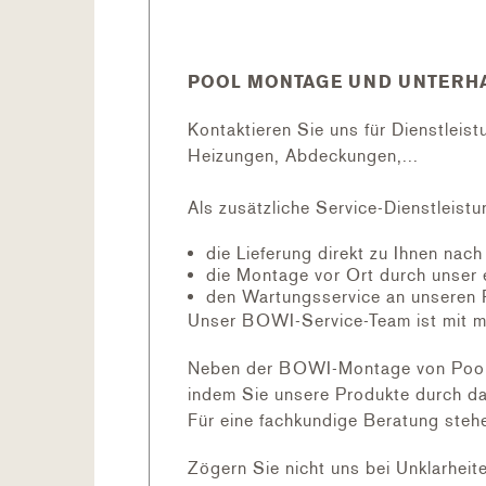
Filterkessel:
POOL MONTAGE UND UNTERHA
Geteilter Filterkessel
sehr leicht, weil in 2 Teilen zu tr
Kontaktieren Sie uns für Dienstleis
Auch bei engen Platzverhältnisse
Heizungen, Abdeckungen,...
Sehr einfacher Sandwechsel - we
Sehr einfaches reparieren - wen
Als zusätzliche Service-Dienstleistu
die Lieferung direkt zu Ihnen nac
die Montage vor Ort durch unser 
den Wartungsservice an unseren 
Unser BOWI-Service-Team ist mit m
Neben der BOWI-Montage von Pool, F
indem Sie unsere Produkte durch da
Für eine fachkundige Beratung stehe
Zögern Sie nicht uns bei Unklarheit