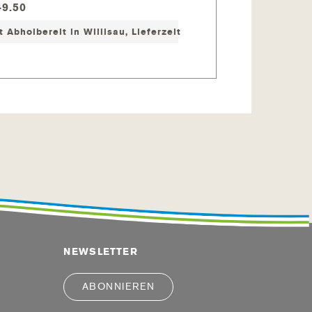
9.50
CHF 20.00
t Abholbereit in Willisau, Lieferzeit ca. 2-7 Werktage
Sofort Abholbereit in 
NEWSLETTER
ABONNIEREN