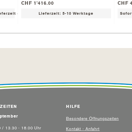
CHF 1'416.00
CHF 4
3000 U/min
iltergeschwindigkeiten
ieferzeit ca. 2-7 Werktage
Lieferzeit: 5-10 Werktage
Sofor
ner Drehzahl-Geschwindigkeit)
eiten (bei kleiner Drehzahl-Geschwindigkeit)
m öffentlichen Bad
ZEITEN
HILFE
eptember
Besondere Öffnungszeiten
0 / 13.30 - 18.00 Uhr
Kontakt - Anfahrt