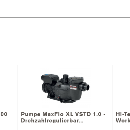
400
Pumpe MaxFlo XL VSTD 1.0 -
Hi-T
Drehzahlregulierbar...
Wor
 - Drezahlregulierba