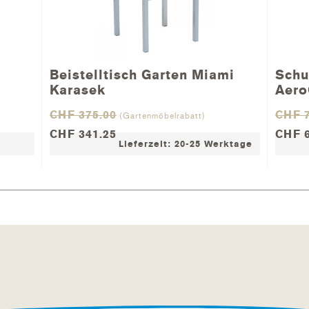
Beistelltisch Garten Miami
Schu
 Gartenmöbel als Erstes gründlich zu reinigen und anschli
Karasek
Aero
zur Reinigung das passende Reinigungsmittel. (Grundreini
CHF 375.00
CHF 7
 Sie die atmungsaktive Schutzhülle über Ihre Gartenmöbel u
(Gartenmöbelrabatt)
CHF 341.25
CHF 6
Lieferzeit: 20-25 Werktage