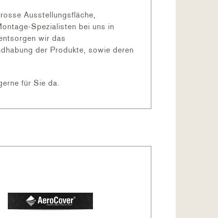
rosse Ausstellungsfläche,
ontage-Spezialisten bei uns in
 entsorgen wir das
andhabung der Produkte, sowie deren
beln eingesetzt. Aufgrund einer
d wetterfest macht. Zudem lässt es
gerne für Sie da.
d absolut wetterfest und haben eine
n- und Freizeitbereich. Zudem ist
chtung dient dazu, dass Aluminium zu
dieser Schicht entwickelt die
n. Das Aluminium hat durch das