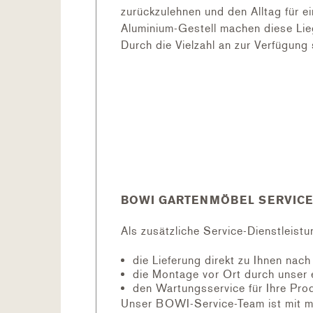
zurückzulehnen und den Alltag für 
Aluminium-Gestell machen diese Lie
Durch die Vielzahl an zur Verfügu
AUSFÜHRUNG
Liege aus Karatex-Gewebe in div
Grösse: 73 x 197 x 108 cm
LIEFERUMFANG
Liege montiert
BOWI GARTENMÖBEL SERVICE
Als zusätzliche Service-Dienstleistu
EMPFOHLENE ERGÄNZUNGEN
die Lieferung direkt zu Ihnen nac
Liegekissen zu Liegestuhl
die Montage vor Ort durch unser 
Beistelltisch Miami
den Wartungsservice für Ihre Pro
Schutzhülle für Liegen
Unser BOWI-Service-Team ist mit m