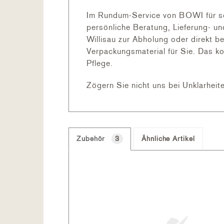
MATERIAL
Im Rundum-Service von BOWI für sc
persönliche Beratung, Lieferung- u
Willisau zur Abholung oder direkt b
Karatex
Verpackungsmaterial für Sie. Das k
Pflege.
Das besonders leichte Textil wird 
speziellen Technologie ist das Kuns
Zögern Sie nicht uns bei Unklarheite
sich ohne grossen Aufwand einfach 
Aluminium pulverbeschichtet
Zubehör
3
Ähnliche Artikel
Gartenmöbel aus Aluminium weisen tr
lange Lebensdauer. Daher eigenen s
Aluminium pflegeleicht, hitzebestän
veredeln. Aluminium gehört zu den St
Oberfläche eine Anti-Haft-Wirkung 
Pulverbeschichten anschliessend ei