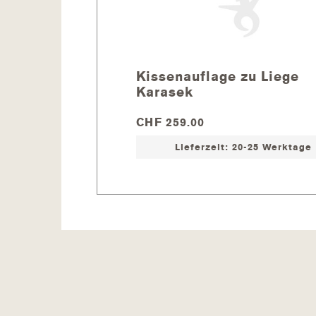
TIPPS UND PFLEGEHINWEIS
Überwinterung Gartenmöbel
Kissenauflage zu Liege
Wir empfehlen zur Überwinterung die
Karasek
abzudecken. Optimal verwenden Sie 
Teakcleaner
) Anschliessend stülpen
CHF 259.00
Einwinterung.
Lieferzeit: 20-25 Werktage