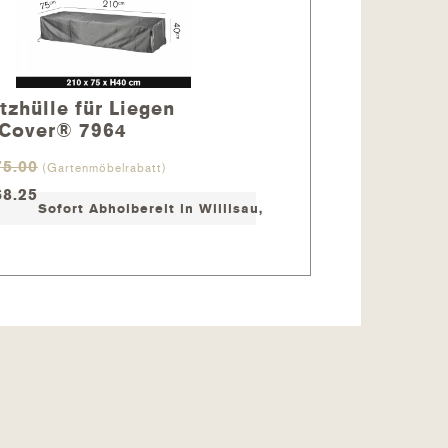
tzhülle für Liegen
essen mit der Schutzhülle
Cover® 7964
ger /
Edelstahlreiniger
/
5.00
nd schon sind Sie fertig mit der
(Gartenmöbelrabatt)
8.25
Sofort Abholbereit in Willisau, Lieferzeit ca. 1-2 Tage