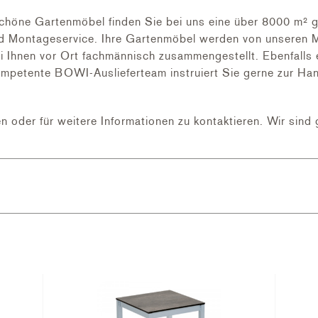
höne Gartenmöbel finden Sie bei uns eine über 8000 m² g
nd Montageservice. Ihre Gartenmöbel werden von unseren M
ei Ihnen vor Ort fachmännisch zusammengestellt. Ebenfalls
ompetente BOWI-Auslieferteam instruiert Sie gerne zur H
besonders gerne als Bespannung von hochwertigen Gartenmö
tstoffgewebe reissfest, was es besonders flächenstabil un
n oder für weitere Informationen zu kontaktieren. Wir sind 
reinigen.
otz ihres leichten Gewichtes eine hohe Stabilität auf, sin
ich Aluminiummöbel bestens für den Einsatz in Ihrem Garte
dig, korrosionsbeständig und recycelbar. Die Pulverbeschi
offen, die eine natürliche Oxidschicht besitzen. Aufgrund 
und somit können keine normalen Lacke aufgetragen werde
ne noch höhere Beständigkeit gegen Einflüsse der Umwelt.