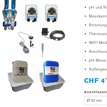
pH und Rx
Messkam
Strömung
Thermost
WIFI Mod
Anschlus
pH-Minus 
Auffangwa
CHF 4'
Anschlussv