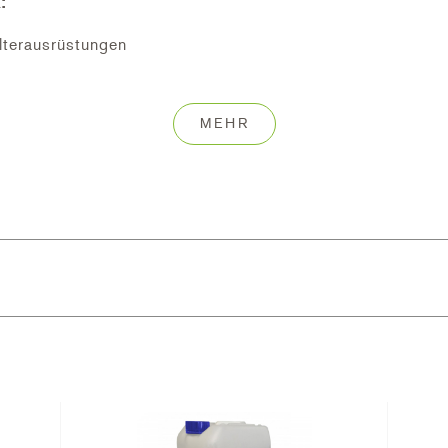
:
lterausrüstungen
Senkung)
abe
des ORP Werts
MEHR
ertemperatur
 der mechanische Strömungswächter keine Strömung erken
gerät können Sie neben der pH und Chlor Regulierung au
ens steuern.
n für die WiFi-Fernsteuerung über Smartphone.
Senkung)
g der pH-Werte inbegriffen (Sonde, pH-Minus Dosierpumpe u
reitung des Beckenwassers und hält den pH- Wert vollaut