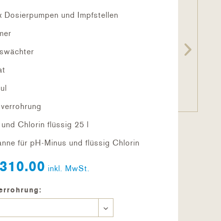
 Dosierpumpen und Impfstellen
mer
swächter
at
ul
sverrohrung
und Chlorin flüssig 25 l
nne für pH-Minus und flüssig Chlorin
310.00
inkl. MwSt.
errohrung: