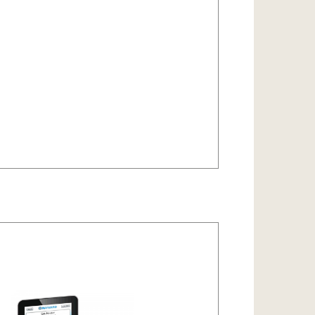
nt
ch Umwälzpumpen, Heizung und
nd Impfstelle)
omatisch im Gleichgewicht.