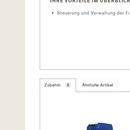
IHRE VORTEILE IM ÜBERBLICK
Steuerung und Verwaltung der Fi
Fernsteuerung über WIFI
Automatische pH Regulierung (
Automatische flüssig Chlor Zug
Ständige Messung des pH und 
Automatische Messung der Wass
Automatische Stoppung, sobald
Steuergerät:
Über das "Control Station" Steuer
sonstige Geräte Ihres Schwimmbeck
Zubehör
Das Gerät kann aufgerüstete werde
3
Ähnliche Artikel
pH Mess- und Regeltechnik:
Automatische pH Regulierung (
Installationsbauteile zu Reglun
Es steuert und übernimmt die Aufbe