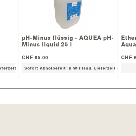
d Zugabe des flüssig Chlors
 der Rx-Werte inbegriffen (Sonde, Flüssig Chlor Dosierpump
pH-Minus flüssig - AQUEA pH-
Ethe
Minus liquid 25 l
Aqua
CHF 85.00
CHF 6
Sonde, pH-Minus Dosierpumpe und Impfstelle
ieferzeit ca. 2-7 Werktage
Sofort Abholbereit in Willisau, Lieferzeit ca. 2-7
onde, Chlor Dosierpumpe und Impfstelle