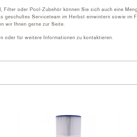
ilter oder Pool-Zubehör können Sie sich auch eine Menge 
s geschultes Serviceteam im Herbst einwintern sowie im Fr
n wir Ihnen gerne zur Seite.
 der Reihe. Sie verfügt über sämtliche Erfahrung und da
en oder für weitere Informationen zu kontaktieren.
z der Technologie der variablen Geschwindigkeit in allen 
en ist sie eine unerlässliche Pumpe. Sie ist perfekt für B
ne Becken geeignet.
 mm-Ausgang erhältlich.
r den Deckel mit Drehverschluss geöffnet werden.
4m³/h bei 10m/WS
 mm
-3000 RPM