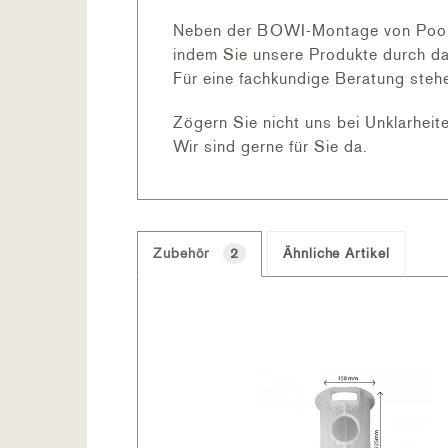
Neben der BOWI-Montage von Pool, F
indem Sie unsere Produkte durch da
Für eine fachkundige Beratung stehe
TriStar VSTD
ist die neueste Pumpe
Zögern Sie nicht uns bei Unklarheit
Das Modell VS ermöglicht den Einsat
Wir sind gerne für Sie da.
den größten.
Dank ihrer bemerkenswerten Leistung
Aufstellbecken, Holz sowie für klei
Sie ist ausschließlich mit einem 63
Zubehör
2
Ähnliche Artikel
Der Vorfilter kann ganz einfach übe
EIGENSCHAFTEN
Strom: 230V
Filterleistung: 3000 U/min = 2
Passend zu Filterkessel: Ø 640
Freie Drehzahl Einstellung 600