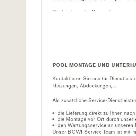
Die Leistung der Pumpe kann genau 
erzeugt eine perfekte Filtration da
Filtrierzeiten oder Intervalle pro
steuern sie von dort aus an.
POOL MONTAGE UND UNTERHA
Kontaktieren Sie uns für Dienstleis
Heizungen, Abdeckungen,...
Als zusätzliche Service-Dienstleistu
die Lieferung direkt zu Ihnen nac
die Montage vor Ort durch unser 
den Wartungsservice an unseren 
Unser BOWI-Service-Team ist mit m