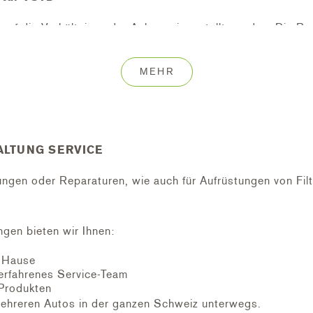
auf die Verhältnisse der Anlage eingestellt werden. Die P
nk langsamer Filtergeschwindigkeit auf den tiefsten Drehzah
grammiert werden oder Sie kombinieren die Pumpe mit der S
MEHR
LTUNG SERVICE
tungen oder Reparaturen, wie auch für Aufrüstungen von Fil
ngen bieten wir Ihnen:
h Hause
erfahrenes Service-Team
Produkten
ehreren Autos in der ganzen Schweiz unterwegs.