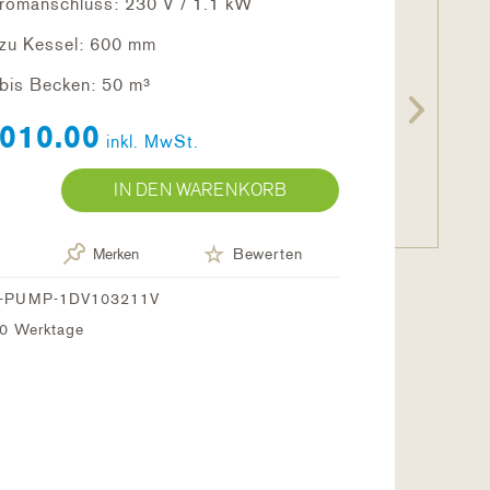
romanschluss: 230 V / 1.1 kW
 zu Kessel: 600 mm
bis Becken: 50 m³
010.00
inkl. MwSt.
IN DEN WARENKORB
Merken
Bewerten
-PUMP-1DV103211V
-10 Werktage