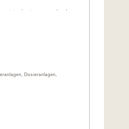
umpe ist sehr stromsparend und
len. Auf der Pumpe können die
teuerung 4050 oder Aquarite+ und
teranlagen, Dosieranlagen,