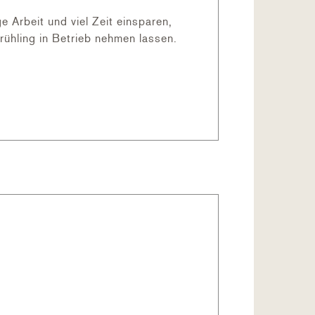
Arbeit und viel Zeit einsparen,
ühling in Betrieb nehmen lassen.
s komplette Know-how von Hayward®.
Beckengrößen, von kleinen bis zu
ecken vom Typ Schalenkonstruktion,