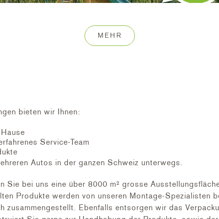
MEHR
ndart-Sandkastennetze in unserer eigenen BOWI-Produktion
htenholzlatten gelegt und die beiden Holzlatten miteinand
raktische Sandkastennetz kinderleicht und schnell aufroll
ngen bieten wir Ihnen:
d vor Schmutz, wie Blätter, Scherben, Katzenkot und ander
h Hause
d wasserdurchlässige Netz aber für die richtige Durchfeu
erfahrenes Service-Team
Die Sandkastenabdeckung wird fertigmontiert geliefert. Au
dukte
ei uns bestellen.
ehreren Autos in der ganzen Schweiz unterwegs.
Sie bei uns eine über 8000 m² grosse Ausstellungsfläche,
ten Produkte werden von unseren Montage-Spezialisten bei
r Sandkastenhaus Pfosten inklusive Holzlattung fertigmont
ch zusammengestellt. Ebenfalls entsorgen wir das Verpacku