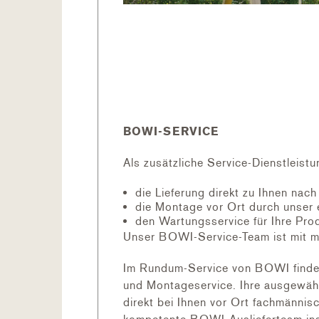
Wir stellen verschieden grosse Sta
BOWI-SERVICE
beiden Netzseiten zwischen zwei Fic
Sandwichholzlatten lässt sich das p
Als zusätzliche Service-Dienstleistu
Polypropylennetz schützt Ihren San
die Lieferung direkt zu Ihnen nac
Trotzdem sorgt das feinmaschige un
die Montage vor Ort durch unser 
weiterhin gut modellierbar bleibt. 
den Wartungsservice für Ihre Pro
Polypropylennetz ohne Holzlattung b
Unser BOWI-Service-Team ist mit m
Im Rundum-Service von BOWI finden 
LIEFERUMFANG
und Montageservice. Ihre ausgewähl
Sandkastennetz mit Ausschnitt fü
direkt bei Ihnen vor Ort fachmännis