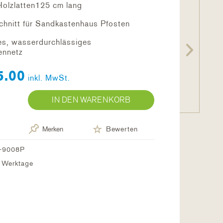
Holzlatten125 cm lang
schnitt für Sandkastenhaus Pfosten
es, wasserdurchlässiges
ennetz
5.00
inkl. MwSt.
IN DEN WARENKORB
Merken
Bewerten
-9008P
7 Werktage