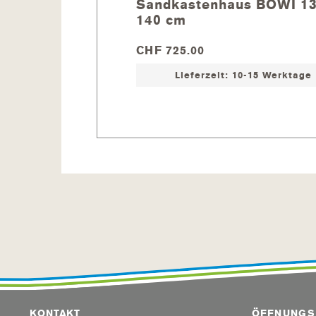
Sandkastenhaus BOWI 13
Sandkastenhaus BOWI 130 x 1
140 cm
Sandkastenvlies
Spielsand
CHF 725.00
Lieferzeit: 10-15 Werktage
KONTAKT
ÖFFNUNGS