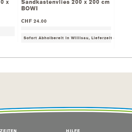
0 x
Sandkastenvlies 200 x 200 cm
40 cm
BOWI
CHF 24.00
Sofort Abholbereit in Willisau, Lieferzeit ca. 2-7
ZEITEN
HILFE