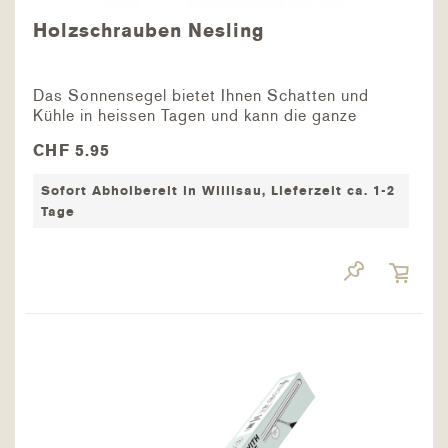
Holzschrauben Nesling
Das Sonnensegel bietet Ihnen Schatten und
Kühle in heissen Tagen und kann die ganze
Frühlings-/Sommersaison Draussen hängen
CHF 5.95
bleiben - in Ihrem Garten, auf der Terrasse /
Balkon, Campingplatz oder über dem
Sofort Abholbereit in Willisau, Lieferzeit ca. 1-2
Sandkasten des...
Tage