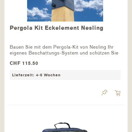
Pergola Kit Eckelement Nesling
Bauen Sie mit dem Pergola-Kit von Nesling Ihr
eigenes Beschattungs-System und schützen Sie
sich an heissen Sommertagen vor der Sonne.
CHF 115.50
Verbinden Sie Holz- oder Stahlpfosten mit dem
Eckelement-Kit und sorgen Sie mit einem
Lieferzeit: 4-6 Wochen
Faltsonnensegel...