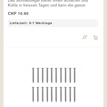
Das Sonnensegel bietet Ihnen Schatten und
Kühle in heissen Tagen und kann die ganze
Frühlings-/Sommersaison Draussen hängen
CHF 10.90
bleiben - in Ihrem Garten, auf der Terrasse /
Balkon, Campingplatz oder über dem
Lieferzeit: 5-7 Werktage
Sandkasten des...