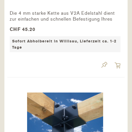
Die 4 mm starke Kette aus V2A Edelstahl dient
zur einfachen und schnellen Befestigung Ihres
Sonnensegels. Die Länge der Kette beträgt 2
CHF 45.20
Meter. Empfohlene Ergänzungen Karabiner
Spannanker M10 Halteröse
Sofort Abholbereit in Willisau, Lieferzeit ca. 1-2
Tage