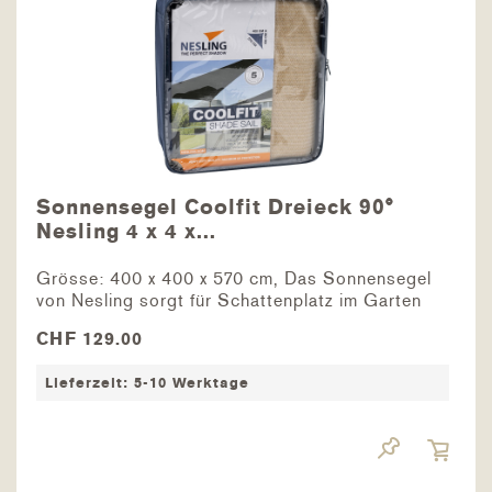
Sonnensegel Coolfit Dreieck 90°
Nesling 4 x 4 x...
Grösse: 400 x 400 x 570 cm, Das Sonnensegel
von Nesling sorgt für Schattenplatz im Garten
oder auf der Terrasse. Das HDPE-Polyestertuch
CHF 129.00
ist äusserst UV-beständig, strapazierfähig und
wasserdurchlässig. Ausserdem ist das
Lieferzeit: 5-10 Werktage
Sonnensegel...