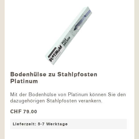
Bodenhülse zu Stahlpfosten
Platinum
Mit der Bodenhülse von Platinum können Sie den
dazugehörigen Stahlpfosten verankern.
Betonieren Sie dazu die Bodenhülse ein und
CHF 79.00
setzen Sie anschliessend den Stahlpfosten auf
die Hülse - fertig ist die perfekte Befestigung für
Lieferzeit: 5-7 Werktage
Ihr...