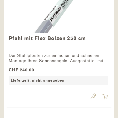
Pfahl mit Flex Bolzen 250 cm
Der Stahlpfosten zur einfachen und schnellen
Montage Ihres Sonnensegels. Ausgestattet mit
einer stufenlos verstellbaren Öse, lässt sich die
CHF 240.00
Höhe des Sonnensegels mühelos anpassen.
Drehen Sie dazu einfach an der Öse und die
Lieferzeit: nicht angegeben
Schiene löst...