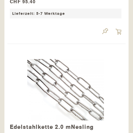
CHF 95.40
langen Schiene kann das Sonnensegel
stufenweise verstellt werden. Schrauben Sie die
Lieferzeit: 5-7 Werktage
Schiene an einen...
Edelstahlkette 2.0 mNesling