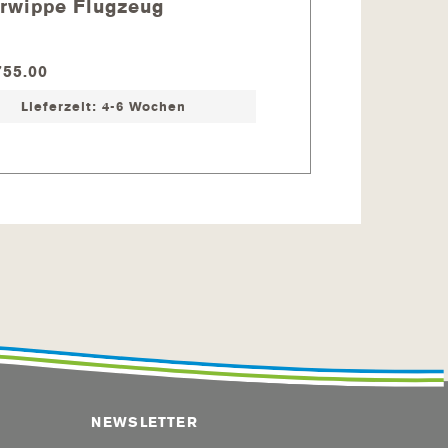
rwippe Flugzeug
Federwippe Elef
55.00
CHF 848.00
Lieferzeit: 4-6 Wochen
Lieferzeit: 4
NEWSLETTER