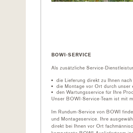
BOWI-SERVICE
LIEFERUMFANG
Als zusätzliche Service-Dienstleistu
Fallschutzmatte rotbraun
die Lieferung direkt zu Ihnen nac
4 Stk. Steckverbindungen
die Montage vor Ort durch unser 
den Wartungsservice für Ihre Pro
Unser BOWI-Service-Team ist mit m
Im Rundum-Service von BOWI finden 
und Montageservice. Ihre ausgewähl
direkt bei Ihnen vor Ort fachmännis