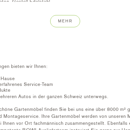
ton, Gestell Edelstahl
ine® Textilen Dark Grey mit Teakholz Armlehne, Gestell Ed
MEHR
ngen bieten wir Ihnen:
h Hause
erfahrenes Service-Team
dukte
ehreren Autos in der ganzen Schweiz unterwegs.
höne Gartenmöbel finden Sie bei uns eine über 8000 m² g
nd Montageservice. Ihre Gartenmöbel werden von unseren M
ei Ihnen vor Ort fachmännisch zusammengestellt. Ebenfalls