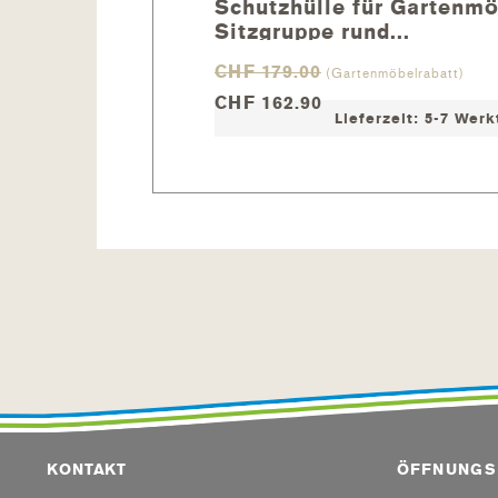
Schutzhülle für Gartenmö
Oberfläche eine Anti-Haft-Wirkung 
Sitzgruppe rund...
Pulverbeschichten anschliessend ei
CHF 179.00
(Gartenmöbelrabatt)
TIPPS UND PFLEGEHINWEIS
CHF 162.90
Lieferzeit: 5-7 Wer
Überwinterung Gartenmöbel
Wir empfehlen zur Überwinterung die
abzudecken. Optimal verwenden Sie 
Teakcleaner
) Anschliessend stülpen
Einwinterung.
KONTAKT
ÖFFNUNGS