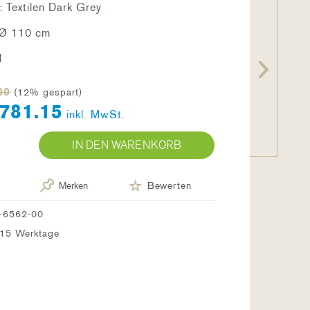
: Textilen Dark Grey
 Ø 110 cm
l
00
(12% gespart)
781.15
inkl. MwSt.
IN DEN WARENKORB
Merken
Bewerten
-6562-00
0-15 Werktage