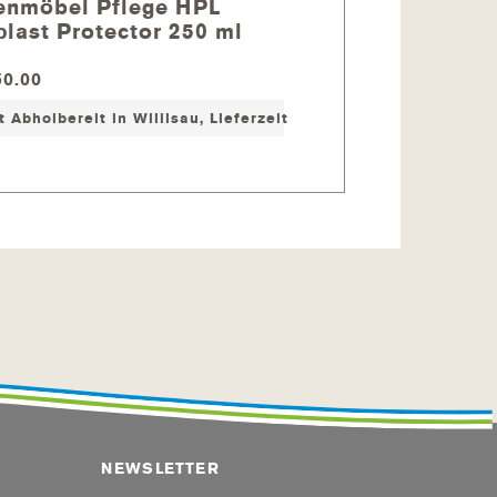
enmöbel Pflege HPL
n. Das Aluminium hat durch das
plast Protector 250 ml
0.00
 Werktage
t Abholbereit in Willisau, Lieferzeit ca. 1-2 Tage
essen mit der Schutzhülle
ger /
Edelstahlreiniger
/
nd schon sind Sie fertig mit der
NEWSLETTER