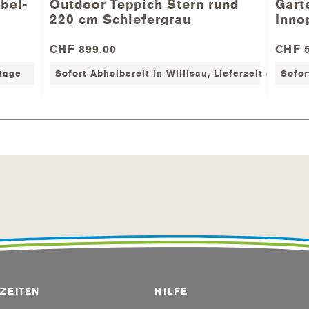
bel-
Outdoor Teppich Stern rund
Gart
und somit können keine normalen Lacke aufgetragen werde
220 cm Schiefergrau
Inno
ne noch höhere Beständigkeit gegen Einflüsse der Umwelt.
CHF 899.00
CHF 5
ktage
Sofort Abholbereit in Willisau, Lieferzeit ca. 2-7
Sofor
 Gartenmöbel als Erstes gründlich zu reinigen und anschli
zur Reinigung das passende Reinigungsmittel. (Grundreini
 Sie die atmungsaktive Schutzhülle über Ihre Gartenmöbel u
ZEITEN
HILFE