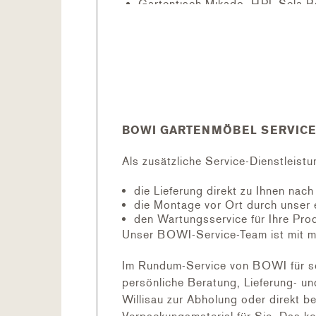
Gartentisch Mikado, HPL Sela Be
Grösse: Ø 110 cm x 75 cm
Garenstuhl One Hochlehner, Batyl
Grösse: 57 x 63 x 92 cm
Lieferumfang
1 x Gartentisch Mikado, montiert
4 x
Gartenstuhl One
, montiert
BOWI GARTENMÖBEL SERVICE
Als zusätzliche Service-Dienstleistu
Empfohlene Ergänzungen
die Lieferung direkt zu Ihnen nac
Outdoor Teppich Rund
die Montage vor Ort durch unser 
Dekorkörbe
den Wartungsservice für Ihre Pro
Laterne
Unser BOWI-Service-Team ist mit m
Schutzhülle für Tischgruppe rund
Im Rundum-Service von BOWI für sc
persönliche Beratung, Lieferung- u
MATERIAL
Willisau zur Abholung oder direkt b