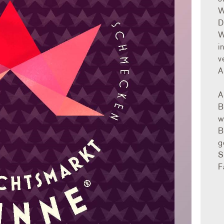
W
D
W
i
v
A
A
B
w
B
g
S
F